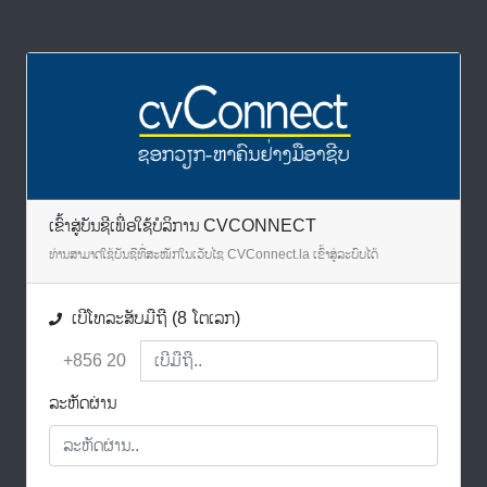
ເຂົ້າສູ່ບັນຊີເພື່ອໃຊ້ບໍລິການ CVCONNECT
ທ່ານສາມາດໃຊ້ບັນຊີທີ່ສະໝັກໃນເວັບໄຊ CVConnect.la ເຂົ້າສູ່ລະບົບໄດ້
ເບີໂທລະສັບມືຖື (8 ໂຕເລກ)
+856 20
ລະຫັດຜ່ານ