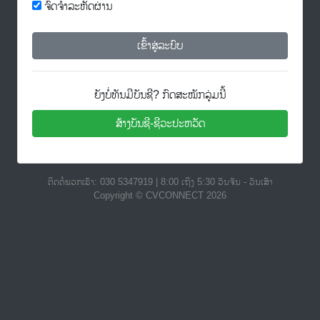
ຈົດຈຳລະຫັດຜ່ານ
ເຂົ້າສູ່ລະບົບ
ຍັງບໍ່ທັນມີບັນຊີ? ກົດສະໝັກລຸ່ມນີ້
ສ້າງບັນຊີ-ຊີວະປະຫວັດ
ຕິດຕໍ່ພວກເຮົາ: 030 5347919 | 8:00 ເຖິງ 5:30 ວັນຈັນ - ວັນເສົາ
Copyright © CVCONNECT 2026